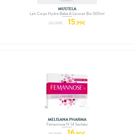
MUSTELA
Lait Corps Hydra Bébé À L'avocat Bio 500ml
15
,
99
€
20,99
€
MELISANA PHARMA
Femannose N 14 Sachets
16
,
90
€
19,90
€