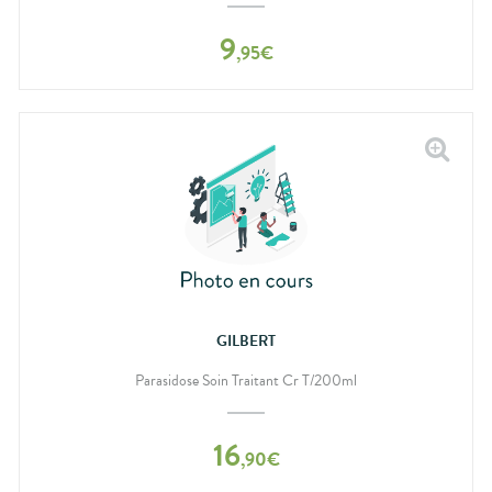
9
,
95
€
GILBERT
Parasidose Soin Traitant Cr T/200ml
16
,
90
€