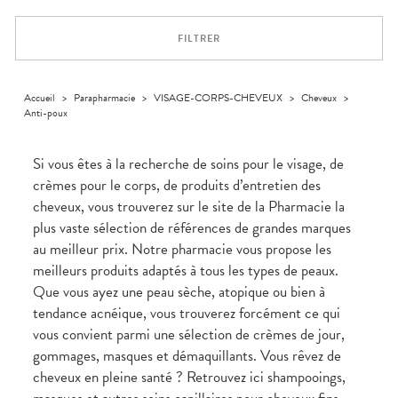
Trousse à
alimentaires
CHEVEUX
VOTRE
pharmacie
PHARMACIES
APPLICATION
Dispositifs
Cheveux
DE GARDE
DE SANTÉ
FILTRER
médicaux
Corps
Homme
Solaire
Accueil
>
Parapharmacie
>
VISAGE-CORPS-CHEVEUX
>
Cheveux
>
Anti-poux
Visage
Si vous êtes à la recherche de soins pour le visage, de
crèmes pour le corps, de produits d’entretien des
cheveux, vous trouverez sur le site de la Pharmacie la
plus vaste sélection de références de grandes marques
au meilleur prix. Notre pharmacie vous propose les
meilleurs produits adaptés à tous les types de peaux.
Que vous ayez une peau sèche, atopique ou bien à
tendance acnéique, vous trouverez forcément ce qui
vous convient parmi une sélection de crèmes de jour,
gommages, masques et démaquillants. Vous rêvez de
cheveux en pleine santé ? Retrouvez ici shampooings,