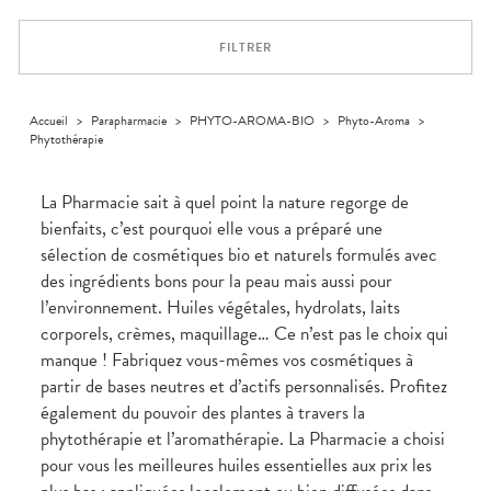
Trousse à
alimentaires
CHEVEUX
VOTRE
pharmacie
PHARMACIES
APPLICATION
Dispositifs
Cheveux
DE GARDE
DE SANTÉ
FILTRER
médicaux
Corps
Homme
Solaire
Accueil
>
Parapharmacie
>
PHYTO-AROMA-BIO
>
Phyto-Aroma
>
Phytothérapie
Visage
La Pharmacie sait à quel point la nature regorge de
bienfaits, c’est pourquoi elle vous a préparé une
sélection de cosmétiques bio et naturels formulés avec
des ingrédients bons pour la peau mais aussi pour
l’environnement. Huiles végétales, hydrolats, laits
corporels, crèmes, maquillage… Ce n’est pas le choix qui
manque ! Fabriquez vous-mêmes vos cosmétiques à
partir de bases neutres et d’actifs personnalisés. Profitez
également du pouvoir des plantes à travers la
phytothérapie et l’aromathérapie. La Pharmacie a choisi
pour vous les meilleures huiles essentielles aux prix les