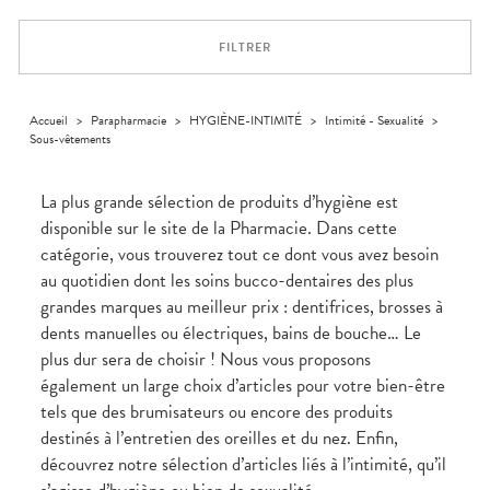
Trousse à
alimentaires
CHEVEUX
VOTRE
pharmacie
PHARMACIES
APPLICATION
Dispositifs
Cheveux
DE GARDE
DE SANTÉ
FILTRER
médicaux
Corps
Homme
Solaire
Accueil
>
Parapharmacie
>
HYGIÈNE-INTIMITÉ
>
Intimité - Sexualité
>
Sous-vêtements
Visage
La plus grande sélection de produits d’hygiène est
disponible sur le site de la Pharmacie. Dans cette
catégorie, vous trouverez tout ce dont vous avez besoin
au quotidien dont les soins bucco-dentaires des plus
grandes marques au meilleur prix : dentifrices, brosses à
dents manuelles ou électriques, bains de bouche… Le
plus dur sera de choisir ! Nous vous proposons
également un large choix d’articles pour votre bien-être
tels que des brumisateurs ou encore des produits
destinés à l’entretien des oreilles et du nez. Enfin,
découvrez notre sélection d’articles liés à l’intimité, qu’il