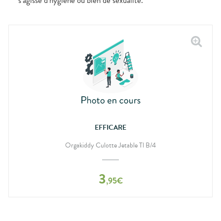
s’agisse d’hygiène ou bien de sexualité.
EFFICARE
Orgakiddy Culotte Jetable Tl B/4
3
,
95
€