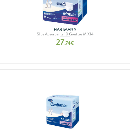
HARTMANN
Slips Absorbants 10 Gouttes M X14
27
,
74
€