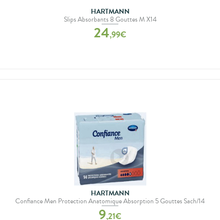
HARTMANN
Slips Absorbants 8 Gouttes M X14
24
,
99
€
HARTMANN
Confiance Men Protection Anatomique Absorption 5 Gouttes Sach/14
9
,
21
€