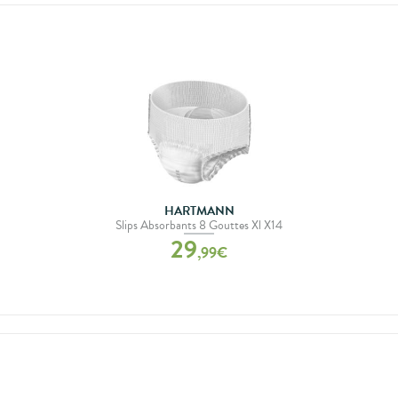
HARTMANN
Slips Absorbants 8 Gouttes Xl X14
29
,
99
€