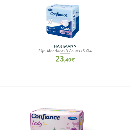
HARTMANN
Slips Absorbants 8 Gouttes S X14
23
,
40
€