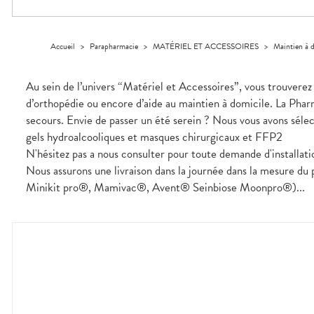
Trousse à
alimentaires
CHEVEUX
VOTRE
pharmacie
PHARMACIES
APPLICATION
Dispositifs
Cheveux
DE GARDE
DE SANTÉ
médicaux
Corps
Accueil
>
Parapharmacie
>
MATÉRIEL ET ACCESSOIRES
>
Maintien à 
Homme
Solaire
Au sein de l’univers “Matériel et Accessoires”, vous trouverez 
Visage
d’orthopédie ou encore d’aide au maintien à domicile. La Pharm
secours. Envie de passer un été serein ? Nous vous avons sélect
gels hydroalcooliques et masques chirurgicaux et FFP2
N'hésitez pas a nous consulter pour toute demande d'installati
Nous assurons une livraison dans la journée dans la mesure du
Minikit pro®, Mamivac®, Avent® Seinbiose Moonpro®)...