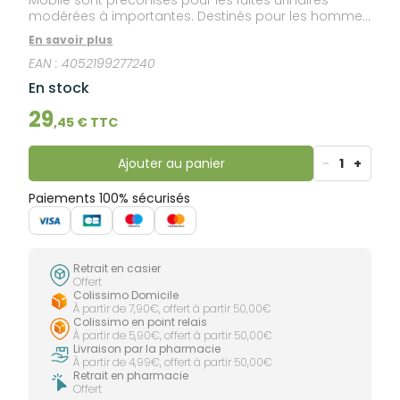
modérées à importantes. Destinés pour les hommes
et pour les femmes, ils vous protégeront de jour
En savoir plus
comme de nuit grâce à 3 niveaux d’absorption : 6
EAN :
4052199277240
Gouttes, 8 Gouttes et 10 Gouttes. La gamme
Confiance® Mobile existe en plusieurs tailles allant du
En stock
XS au XL selon le niveau d’absorption. Les slips
absorbants sont fabriqués en France et en
29
,
45
€ TTC
Allemagne.
Ajouter au panier
-
1
+
Paiements 100% sécurisés
Retrait en casier
Offert
Colissimo Domicile
À partir de 7,90€, offert à partir 50,00€
Colissimo en point relais
À partir de 5,90€, offert à partir 50,00€
Livraison par la pharmacie
À partir de 4,99€, offert à partir 50,00€
Retrait en pharmacie
Offert