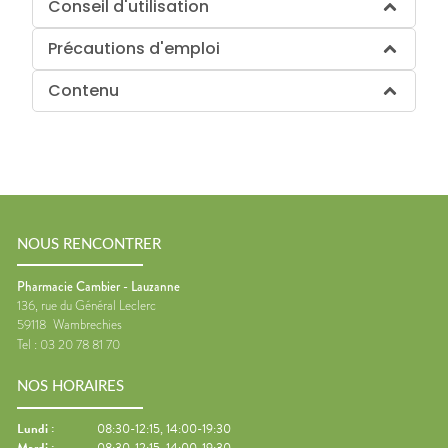
Conseil d'utilisation
Précautions d'emploi
Contenu
NOUS RENCONTRER
Pharmacie Cambier - Lauzanne
136, rue du Général Leclerc
59118
Wambrechies
Tel :
03 20 78 81 70
NOS HORAIRES
Lundi
:
08:30-12:15, 14:00-19:30
Mardi
:
08:30-12:15, 14:00-19:30