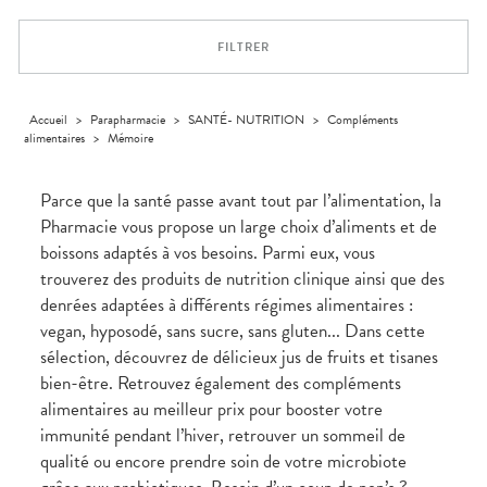
Trousse à
alimentaires
CHEVEUX
VOTRE
pharmacie
PHARMACIES
APPLICATION
Dispositifs
Cheveux
DE GARDE
DE SANTÉ
FILTRER
médicaux
Corps
Homme
Solaire
Accueil
>
Parapharmacie
>
SANTÉ- NUTRITION
>
Compléments
alimentaires
>
Mémoire
Visage
Parce que la santé passe avant tout par l’alimentation, la
Pharmacie vous propose un large choix d’aliments et de
boissons adaptés à vos besoins. Parmi eux, vous
trouverez des produits de nutrition clinique ainsi que des
denrées adaptées à différents régimes alimentaires :
vegan, hyposodé, sans sucre, sans gluten... Dans cette
sélection, découvrez de délicieux jus de fruits et tisanes
bien-être. Retrouvez également des compléments
alimentaires au meilleur prix pour booster votre
immunité pendant l’hiver, retrouver un sommeil de
qualité ou encore prendre soin de votre microbiote