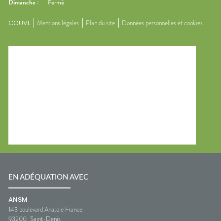
Dimanche
:
Fermé
CGUVL
Mentions légales
Plan du site
Données personnelles et cookies
EN ADÉQUATION AVEC
ANSM
143 boulevard Anatole France
93200
Saint-Denis