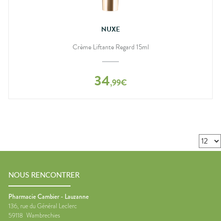
NUXE
Crème Liftante Regard 15ml
34
,
99
€
NOUS RENCONTRER
Pharmacie Cambier - Lauzanne
136, rue du Général Leclerc
59118
Wambrechies