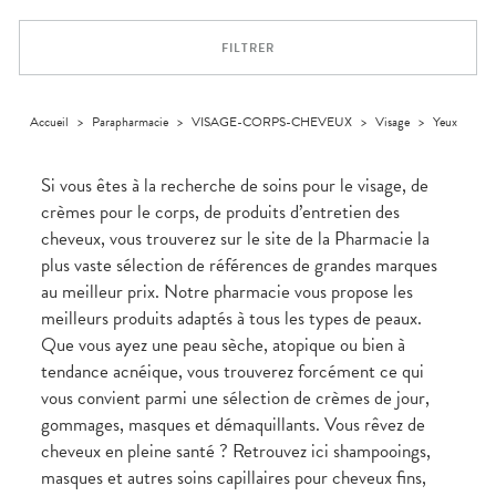
Trousse à
alimentaires
CHEVEUX
VOTRE
pharmacie
PHARMACIES
APPLICATION
Dispositifs
Cheveux
DE GARDE
DE SANTÉ
FILTRER
médicaux
Corps
Homme
Solaire
Accueil
>
Parapharmacie
>
VISAGE-CORPS-CHEVEUX
>
Visage
>
Yeux
Visage
Si vous êtes à la recherche de soins pour le visage, de
crèmes pour le corps, de produits d’entretien des
cheveux, vous trouverez sur le site de la Pharmacie la
plus vaste sélection de références de grandes marques
au meilleur prix. Notre pharmacie vous propose les
meilleurs produits adaptés à tous les types de peaux.
Que vous ayez une peau sèche, atopique ou bien à
tendance acnéique, vous trouverez forcément ce qui
vous convient parmi une sélection de crèmes de jour,
gommages, masques et démaquillants. Vous rêvez de
cheveux en pleine santé ? Retrouvez ici shampooings,
masques et autres soins capillaires pour cheveux fins,