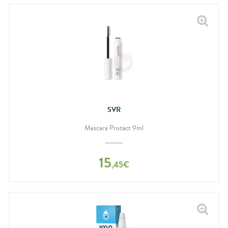
SVR
Mascara Protect 9ml
15
,
45
€