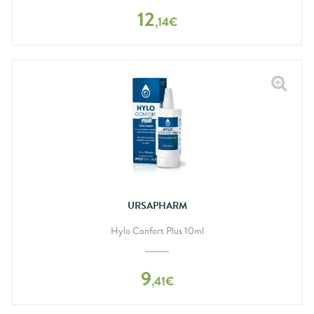
12
,
14
€
URSAPHARM
Hylo Confort Plus 10ml
9
,
41
€