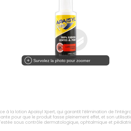
Survolez la photo pour zoomer
e à la lotion Apaisyl Xpert, qui garantit l’élimination de l’int
nte pour que le produit fasse pleinement effet, et son utilisation
stée sous contrôle dermatologique, ophtalmique et pédiatrique,
e action mécanique qui obstrue les orifices des parasites pour 