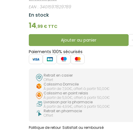
sans insecticide chimique, les poux et les lente
EAN :
3401597829789
le traitement, les cheveux restent simples à démêl
fois le traitement terminé. Afin d’éviter les risque
En stock
14
,
99
€ TTC
Ajouter au panier
Paiements 100% sécurisés
Retrait en casier
Offert
Colissimo Domicile
À partir de 7,90€, offert à partir 50,00€
Colissimo en point relais
À partir de 5,90€, offert à partir 50,00€
Livraison par la pharmacie
À partir de 4,99€, offert à partir 50,00€
Retrait en pharmacie
Offert
Politique de retour
Satisfait ou remboursé