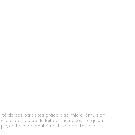
égralité de ces parasites grâce à sa micro-émulsion
 est facilitée par le fait qu’il ne nécessite qu’un
 cette lotion peut être utilisée par toute la
les éliminer rapidement. Comme elle est formulée