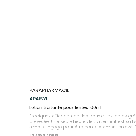
Trousse à
alimentaires
CHEVEUX
VOTRE
pharmacie
PHARMACIES
APPLICATION
Dispositifs
Cheveux
DE GARDE
DE SANTÉ
médicaux
Corps
Homme
Solaire
Visage
PARAPHARMACIE
APAISYL
Lotion traitante poux lentes 100ml
Éradiquez efficacement les poux et les lentes grâc
brevetée. Une seule heure de traitement est suffisa
simple rinçage pour être complètement enlevé. Te
famille dès l’âge de 2 ans. Elle est source d’un
En savoir plus