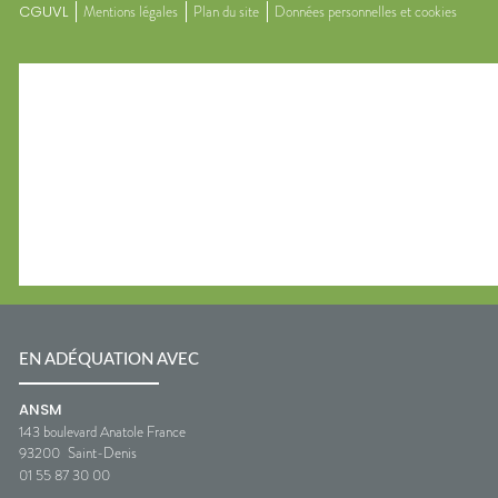
CGUVL
Mentions légales
Plan du site
Données personnelles et cookies
EN ADÉQUATION AVEC
ANSM
143 boulevard Anatole France
93200
Saint-Denis
01 55 87 30 00