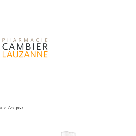
ux
>
Anti-poux