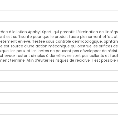
ce à la lotion Apaisyl Xpert, qui garantit l’élimination de l’inté
est suffisante pour que le produit fasse pleinement effet, et son 
ètement enlevé. Testée sous contrôle dermatologique, ophtalmi
 Elle est source d’une action mécanique qui obstrue les orifices d
que, les poux et les lentes ne peuvent pas développer de résist
 cheveux restent simples à démêler, ne sont pas collants et facile
ement terminé. Afin d’éviter les risques de récidive, il est possib