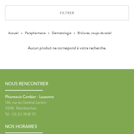
Trousse à
alimentaires
CHEVEUX
VOTRE
pharmacie
PHARMACIES
APPLICATION
Dispositifs
Cheveux
DE GARDE
DE SANTÉ
FILTRER
médicaux
Corps
Homme
Solaire
Accueil
>
Parapharmacie
>
Dermatologie
>
Brûlures, coups de soleil
Visage
Aucun produit ne correspond à votre recherche.
NOUS RENCONTRER
Pharmacie Cambier - Lauzanne
136, rue du Général Leclerc
59118
Wambrechies
Tel :
03 20 78 81 70
NOS HORAIRES