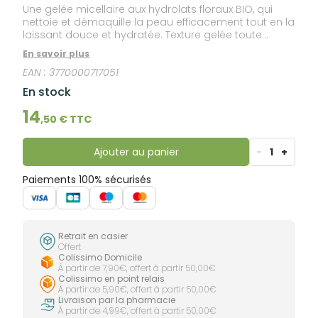
Une gelée micellaire aux hydrolats floraux BIO, qui
nettoie et démaquille la peau efficacement tout en la
laissant douce et hydratée. Texture gelée toute
douce. Odeur florale fraîche. Formulée pour tous les
En savoir plus
types de peaux, même les plus sensibles. La formule
EAN :
3770000717051
convient aussi aux futures mamans. 96 % d'origine
naturelle. 99 % de biodégradabilité.
En stock
14
,
50
€ TTC
Ajouter au panier
-
1
+
Paiements 100% sécurisés
Retrait en casier
Offert
Colissimo Domicile
À partir de 7,90€, offert à partir 50,00€
Colissimo en point relais
À partir de 5,90€, offert à partir 50,00€
Livraison par la pharmacie
À partir de 4,99€, offert à partir 50,00€