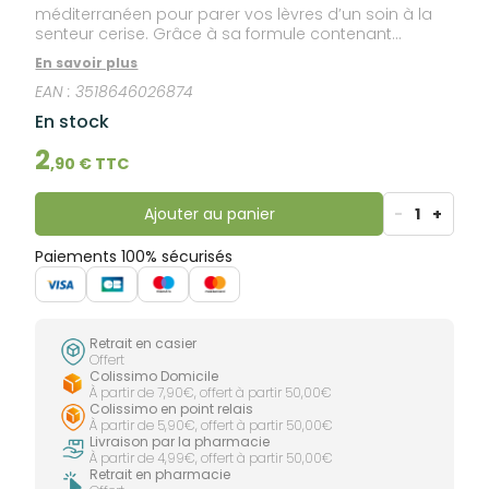
méditerranéen pour parer vos lèvres d’un soin à la
senteur cerise. Grâce à sa formule contenant
exclusivement des huiles végétales et à l’association
En savoir plus
cire d’abeille et beurre de karité, vos lèvres sont
EAN :
3518646026874
apaisées.
En stock
2
,
90
€ TTC
Ajouter au panier
-
1
+
Paiements 100% sécurisés
Retrait en casier
Offert
Colissimo Domicile
À partir de 7,90€, offert à partir 50,00€
Colissimo en point relais
À partir de 5,90€, offert à partir 50,00€
Livraison par la pharmacie
À partir de 4,99€, offert à partir 50,00€
Retrait en pharmacie