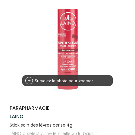
Trousse à
alimentaires
CHEVEUX
VOTRE
pharmacie
PHARMACIES
APPLICATION
Dispositifs
Cheveux
DE GARDE
DE SANTÉ
médicaux
Corps
Homme
Solaire
Visage
Survolez la photo pour zoomer
PARAPHARMACIE
LAINO
Stick soin des lèvres cerise 4g
LAINO a sélectionné le meilleur du bassin