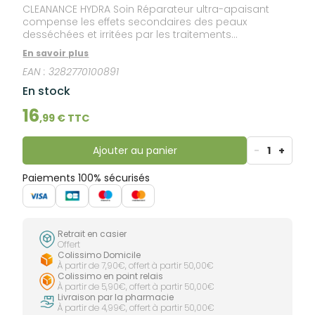
CLEANANCE HYDRA Soin Réparateur ultra-apaisant
compense les effets secondaires des peaux
desséchées et irritées par les traitements
médicamenteux, pour une meilleure observance
En savoir plus
thérapeutique.
EAN :
3282770100891
En stock
16
,
99
€ TTC
Ajouter au panier
-
1
+
Paiements 100% sécurisés
Retrait en casier
Offert
Colissimo Domicile
À partir de 7,90€, offert à partir 50,00€
Colissimo en point relais
À partir de 5,90€, offert à partir 50,00€
Livraison par la pharmacie
À partir de 4,99€, offert à partir 50,00€