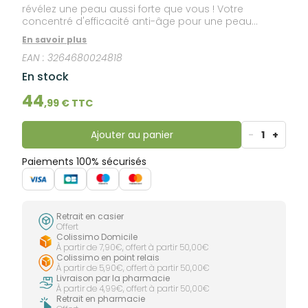
révélez une peau aussi forte que vous ! Votre
concentré d'efficacité anti-âge pour une peau
reposée et défroissée comme si vous aviez dormi 2h
En savoir plus
de plus. Cette crème nuit anti-âge est infusée d’Huile
EAN :
3264680024818
de Micro-Algue ultra-corrective, un actif green qui
concentre en une seule goutte la puissance de 4
En stock
milliards de cellules actives pour renforcer votre
peau au quotidien. Au réveil, la peau est rechargée
44
,
99
€ TTC
en énergie. Comme réparée, elle est lissée pour 100%
des femmes . Les rides sont corrigées, la peau est
comme liftée. Plus ferme, elle parait visiblement plus
Ajouter au panier
-
1
+
jeune. Une efficacité anti-âge et un plaisir ultime aux
délicats accords floraux et musqués.
Paiements 100% sécurisés
Retrait en casier
Offert
Colissimo Domicile
À partir de 7,90€, offert à partir 50,00€
Colissimo en point relais
À partir de 5,90€, offert à partir 50,00€
Livraison par la pharmacie
À partir de 4,99€, offert à partir 50,00€
Retrait en pharmacie