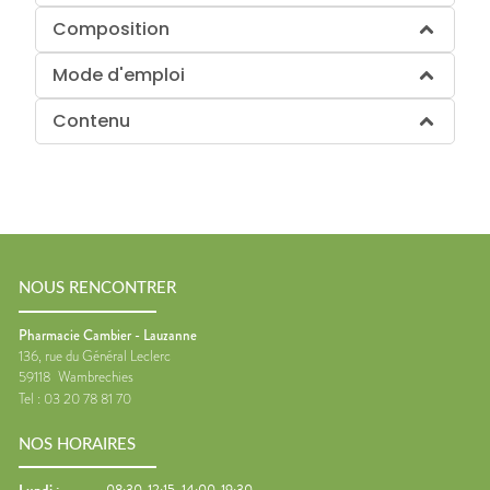
Composition
Mode d'emploi
Contenu
NOUS RENCONTRER
Pharmacie Cambier - Lauzanne
136, rue du Général Leclerc
59118
Wambrechies
Tel :
03 20 78 81 70
NOS HORAIRES