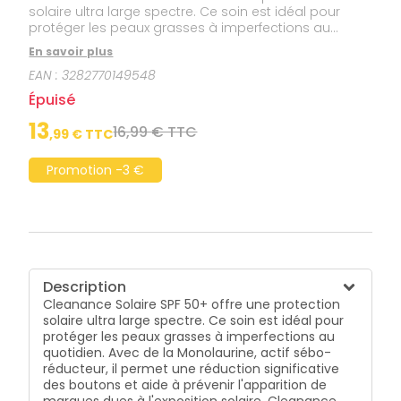
solaire ultra large spectre. Ce soin est idéal pour
protéger les peaux grasses à imperfections au
quotidien. Avec de la Monolaurine, actif sébo-
En savoir plus
réducteur, il permet une réduction significative des
EAN :
3282770149548
boutons et aide à prévenir l'apparition de marques
dues à l'exposition solaire. Cleanance Solaire 50+
Épuisé
laisse sur la peau un fini imperceptible et non brillant
à l’application et constitue une excellente base de
13
16,99 € TTC
,
99
€ TTC
maquillage au quotidien. Sa formule est également
résistante à l'eau.
Promotion -3 €
Description
Cleanance Solaire SPF 50+ offre une protection
solaire ultra large spectre. Ce soin est idéal pour
protéger les peaux grasses à imperfections au
quotidien. Avec de la Monolaurine, actif sébo-
réducteur, il permet une réduction significative
des boutons et aide à prévenir l'apparition de
marques dues à l'exposition solaire. Cleanance