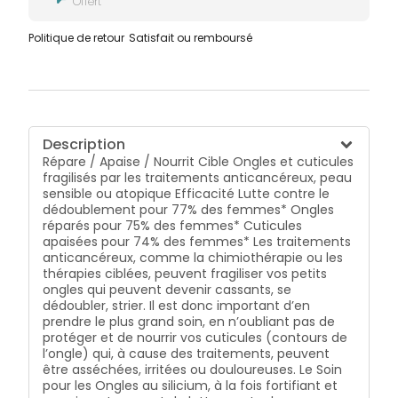
Offert
de prendre également soin de vos ongles de pieds !
> Des ongles renforcés pour 75% des femmes* > Des
Politique de retour
Satisfait ou remboursé
ongles et des cuticules nourris pour 75% des
femmes* > Ne laisse pas les mains grasses pour 86%
des femmes* * Etude multicentrique réalisée sur 70
femmes sous traitements anti-cancéreux au Centre
de Lutte Contre le Cancer Léon Bérard et l’Hôpital
Privé Jean Mermoz à Lyon.
Description
Répare / Apaise / Nourrit Cible Ongles et cuticules
fragilisés par les traitements anticancéreux, peau
sensible ou atopique Efficacité Lutte contre le
dédoublement pour 77% des femmes* Ongles
réparés pour 75% des femmes* Cuticules
apaisées pour 74% des femmes* Les traitements
anticancéreux, comme la chimiothérapie ou les
thérapies ciblées, peuvent fragiliser vos petits
ongles qui peuvent devenir cassants, se
dédoubler, strier. Il est donc important d’en
prendre le plus grand soin, en n’oubliant pas de
protéger et de nourrir vos cuticules (contours de
l’ongle) qui, à cause des traitements, peuvent
être asséchées, irritées ou douloureuses. Le Soin
pour les Ongles au silicium, à la fois fortifiant et