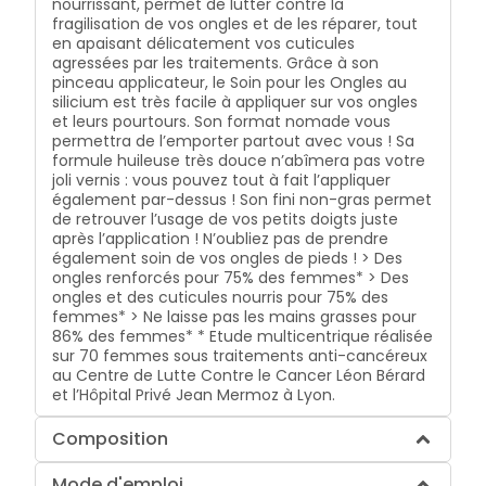
nourrissant, permet de lutter contre la
fragilisation de vos ongles et de les réparer, tout
en apaisant délicatement vos cuticules
agressées par les traitements. Grâce à son
pinceau applicateur, le Soin pour les Ongles au
silicium est très facile à appliquer sur vos ongles
et leurs pourtours. Son format nomade vous
permettra de l’emporter partout avec vous ! Sa
formule huileuse très douce n’abîmera pas votre
joli vernis : vous pouvez tout à fait l’appliquer
également par-dessus ! Son fini non-gras permet
de retrouver l’usage de vos petits doigts juste
après l’application ! N’oubliez pas de prendre
également soin de vos ongles de pieds ! > Des
ongles renforcés pour 75% des femmes* > Des
ongles et des cuticules nourris pour 75% des
femmes* > Ne laisse pas les mains grasses pour
86% des femmes* * Etude multicentrique réalisée
sur 70 femmes sous traitements anti-cancéreux
au Centre de Lutte Contre le Cancer Léon Bérard
et l’Hôpital Privé Jean Mermoz à Lyon.
Composition
Mode d'emploi