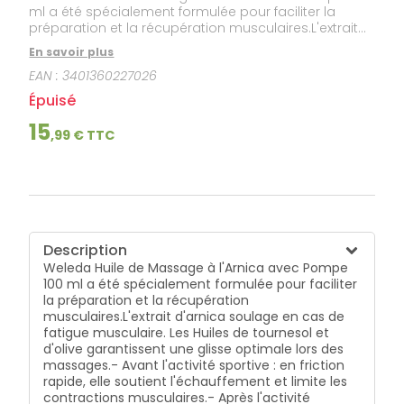
ml a été spécialement formulée pour faciliter la
préparation et la récupération musculaires.L'extrait
d'arnica soulage en cas de fatigue musculaire. Les
En savoir plus
Huiles de tournesol et d'olive garantissent une glisse
EAN :
3401360227026
optimale lors des massages.- Avant l'activité
sportive : en friction rapide, elle soutient
Épuisé
l'échauffement et limite les contractions
musculaires.- Après l'activité sportive : en massages
15
,
99
€ TTC
amples et lents, elle accélère la récupération
musculaire et prévient l'apparition des
courbatures.Elle est également recommandée en
massages :- pour dénouer les tensions et en cas de
gêne musculaire dans le dos et les membres liées à
un effort physique, au stress, à la sédentarité ….- pour
soulager le bas du dos et assouplir la peau en
Description
période de grossesse.- pour revitaliser l'organisme
Weleda Huile de Massage à l'Arnica avec Pompe
et recréer une enveloppe de chaleur bienfaisante en
100 ml a été spécialement formulée pour faciliter
cas de frilosité, fatigue, immobilisation prolongée…
la préparation et la récupération
Les huiles essentielles de lavande et de romarin au
musculaires.L'extrait d'arnica soulage en cas de
parfum aromatique renforcent ses effets tonifiants et
fatigue musculaire. Les Huiles de tournesol et
décontractants.Les masseurs-kinésithérapeutes et
d'olive garantissent une glisse optimale lors des
les sportifs de haut niveau plébiscitent cette huile de
massages.- Avant l'activité sportive : en friction
massage.Cosmétiques naturels contrôlés BDIH.Sans
rapide, elle soutient l'échauffement et limite les
conservateurs, sans colorants, sans parfums de
contractions musculaires.- Après l'activité
synthèse, sans huiles minérales.Non testé sur les