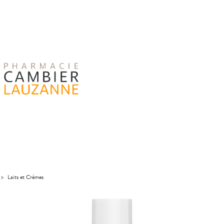
>
Laits et Crèmes