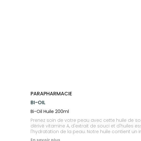
Trousse à
alimentaires
CHEVEUX
VOTRE
pharmacie
PHARMACIES
APPLICATION
Dispositifs
Cheveux
DE GARDE
DE SANTÉ
médicaux
Corps
Homme
Solaire
Visage
PARAPHARMACIE
BI-OIL
Bi-Oil Huile 200ml
Prenez soin de votre peau avec cette huile de so
dérivé vitamine A, d'extrait de souci et d'huiles 
l'hydratation de la peau. Notre huile contient un
assurant une bonne absorption.
En savoir plus