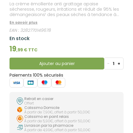
La crème émolliente anti grattage apaise
sécheresse, rougeurs, irritations et réduit de 95% les
démangeaisons¹ des peaux sèches à tendance à
l’eczéma atopique. Formule naturelle. Sans parfum.
En savoir plus
Dès la naissance. Utilisable par bébés, enfants,
EAN :
3282770149678
adultes. Apaise les démangeaisons nourrit. Efficacité
360° réduit également la sécheresse de la peau,
En stock
renforce la barrière cutanée et aide à rééquilibrer le
microbiome. Une crème nutritive riche à la texture
19
,
99
€ TTC
non grasse et non collante pour une action
triplement apaisante en une application par jour. Un
geste quotidien, ciblé, efficace et rassurant, qui
Ajouter au panier
-
1
+
respecte la fragilité des peaux sèches à tendance
atopique tout en améliorant leur quotidien.
Paiements 100% sécurisés
Retrait en casier
Offert
Colissimo Domicile
À partir de 7,90€, offert à partir 50,00€
Colissimo en point relais
À partir de 5,90€, offert à partir 50,00€
Livraison par la pharmacie
À partir de 4,99€, offert à partir 50,00€