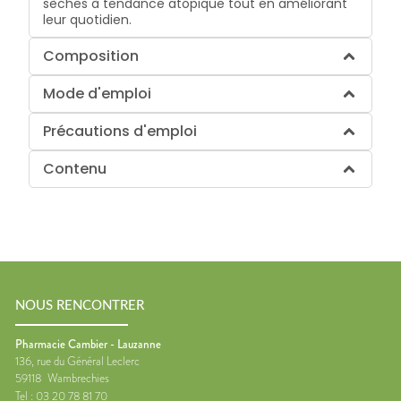
sèches à tendance atopique tout en améliorant
leur quotidien.
Composition
Mode d'emploi
Précautions d'emploi
Contenu
NOUS RENCONTRER
Pharmacie Cambier - Lauzanne
136, rue du Général Leclerc
59118
Wambrechies
Tel :
03 20 78 81 70