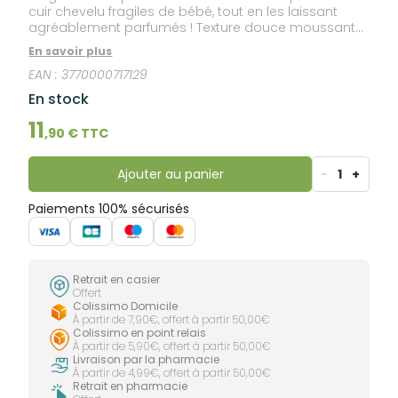
cuir chevelu fragiles de bébé, tout en les laissant
agréablement parfumés ! Texture douce moussante.
Odeur fraîche et délicate. Dès la naissance, pour
En savoir plus
bébé et enfant. 96 % d'origine naturelle. 97 % de
EAN :
3770000717129
biodégradabilité. Formule hypoallergénique, sans
savon. Ne pique pas les yeux.
En stock
11
,
90
€ TTC
Ajouter au panier
-
1
+
Paiements 100% sécurisés
Retrait en casier
Offert
Colissimo Domicile
À partir de 7,90€, offert à partir 50,00€
Colissimo en point relais
À partir de 5,90€, offert à partir 50,00€
Livraison par la pharmacie
À partir de 4,99€, offert à partir 50,00€
Retrait en pharmacie