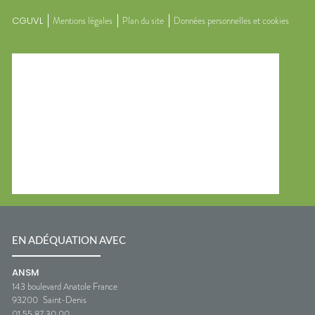
CGUVL
Mentions légales
Plan du site
Données personnelles et cookies
EN ADÉQUATION AVEC
ANSM
143 boulevard Anatole France
93200
Saint-Denis
01 55 87 30 00