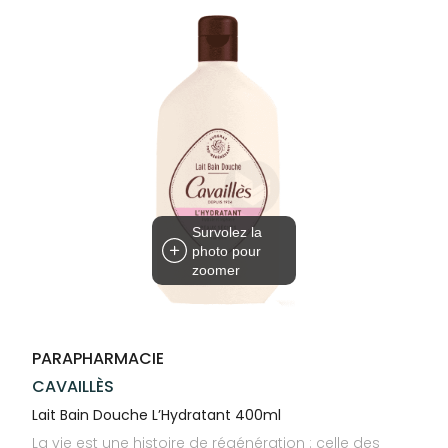
Trousse à
alimentaires
CHEVEUX
VOTRE
pharmacie
PHARMACIES
APPLICATION
Dispositifs
Cheveux
DE GARDE
DE SANTÉ
médicaux
Corps
Homme
Solaire
Visage
Survolez la
photo pour
zoomer
PARAPHARMACIE
CAVAILLÈS
Lait Bain Douche L’Hydratant 400ml
La vie est une histoire de régénération : celle des