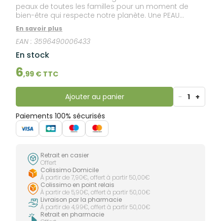
peaux de toutes les familles pour un moment de
bien-être qui respecte notre planète. Une PEAU
hydratée et protégée : notre formule renferme du
En savoir plus
surgras végétal pro-régénérant® et des protéines de
EAN :
3596490006433
lait, agents hydratants puissants qui prennent soin
des peaux les plus sèches. Sans savon et testée
En stock
dermatologiquement sur peaux sensibles, elle
nettoie en douceur et aide à préserver le processus
6
,
99
€ TTC
naturel de régénération de la peau. Un moment de
BIEN-ÊTRE grâce à sa crème enveloppante et son
parfum fleuri et crémeux.
Ajouter au panier
-
1
+
Paiements 100% sécurisés
Retrait en casier
Offert
Colissimo Domicile
À partir de 7,90€, offert à partir 50,00€
Colissimo en point relais
À partir de 5,90€, offert à partir 50,00€
Livraison par la pharmacie
À partir de 4,99€, offert à partir 50,00€
Retrait en pharmacie