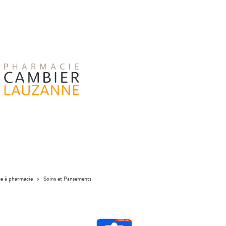
se à pharmacie
>
Soins et Pansements