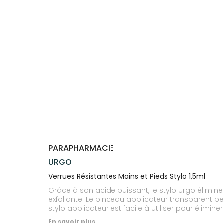
Trousse à
alimentaires
CHEVEUX
VOTRE
pharmacie
PHARMACIES
APPLICATION
Dispositifs
Cheveux
DE GARDE
DE SANTÉ
médicaux
Corps
Homme
Solaire
Visage
PARAPHARMACIE
URGO
Verrues Résistantes Mains et Pieds Stylo 1,5ml
Grâce à son acide puissant, le stylo Urgo élimi
exfoliante. Le pinceau applicateur transparent pe
stylo applicateur est facile à utiliser pour élim
En savoir plus