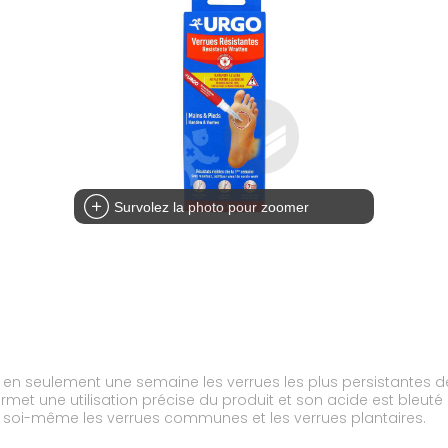
Survolez la photo pour zoomer
ne en seulement une semaine les verrues les plus persistantes 
rmet une utilisation précise du produit et son acide est bleuté 
iner soi-même les verrues communes et les verrues plantaires.