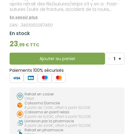
après retrait des fils/sutures/strips s’il y en a : Post-
sutures (suite de fracture, accident de la route,
accident domestique, chirurgie esthétique…) ; Post-
En savoir plus
brûlure superficielle du 2nd degré par contact
EAN :
3401060287450
prolongé de matière chaude ou froide (eau, huile
chaude, feu, matières plastiques chaudes, glaçons…)
En stock
; Post-césarienne ; Post-radiodermite ; Post-
thyroïdectomie ; Post-opération de recollement des
23
,
99
€ TTC
oreilles ; Post-laser de détatouage ; Post-ablation
d’un grain de beauté ; Post-épilation laser trop
localisée et intense au même endroit ; etc..
Ajouter au panier
-
1
+
Paiements 100% sécurisés
Retrait en casier
Offert
Colissimo Domicile
À partir de 7,90€, offert à partir 50,00€
Colissimo en point relais
À partir de 5,90€, offert à partir 50,00€
Livraison par la pharmacie
À partir de 4,99€, offert à partir 50,00€
Retrait en pharmacie