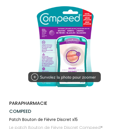
Trousse à
alimentaires
CHEVEUX
VOTRE
pharmacie
PHARMACIES
APPLICATION
Dispositifs
Cheveux
DE GARDE
DE SANTÉ
médicaux
Corps
Homme
Solaire
Visage
Survolez la photo pour zoomer
PARAPHARMACIE
COMPEED
Patch Bouton de Fièvre Discret x15
Le patch Bouton de Fièvre Discret Compeed®