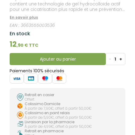
contient une technologie de gel hydrocolloïde actif
pour une cicatrisation plus rapide et une prévention
des croûtes. Il commence à agir dès les premiers
En savoir plus
signes et continue à agir à tous les stades du
EAN :
3663555003536
processus de développement du bouton de fièvre
pour aider à stopper son aggravation. Son design
En stock
discret aide à masquer le bouton de fièvre (du
maquillage peut être appliqué sur le patch) et à
12
,
90
€ TTC
réduire ainsi la gêne sociale. Le patch agit
également comme un bouclier viral qui réduit le
risque de contamination.
Ajouter au panier
-
1
+
Paiements 100% sécurisés
Retrait en casier
Offert
Colissimo Domicile
À partir de 7,90€, offert à partir 50,00€
Colissimo en point relais
À partir de 5,90€, offert à partir 50,00€
Livraison par la pharmacie
À partir de 4,99€, offert à partir 50,00€
Retrait en pharmacie