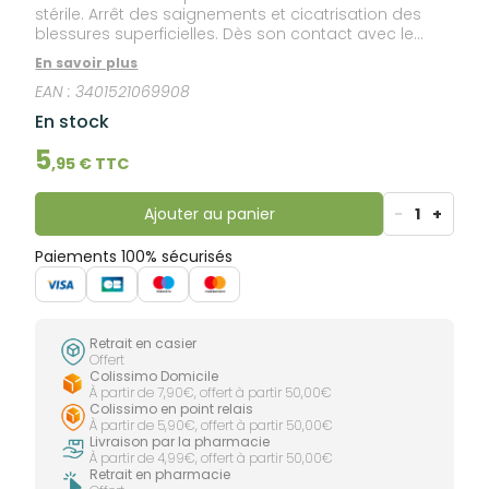
stérile. Arrêt des saignements et cicatrisation des
blessures superficielles. Dès son contact avec le
sang, Coalgan® POUDRE libère ses ions calcium dans
En savoir plus
la plaie, ce qui accélère l’arrêt du saignement et
EAN :
3401521069908
favorise la cicatrisation.
En stock
5
,
95
€ TTC
Ajouter au panier
-
1
+
Paiements 100% sécurisés
Retrait en casier
Offert
Colissimo Domicile
À partir de 7,90€, offert à partir 50,00€
Colissimo en point relais
À partir de 5,90€, offert à partir 50,00€
Livraison par la pharmacie
À partir de 4,99€, offert à partir 50,00€
Retrait en pharmacie