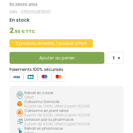
Efficace, rapide et pratique, il sèche seulement en 30
En savoir plus
secondes en assurant une hygiène optimale.
EAN :
3760032831061
En stock
2
,
50
€ TTC
3 produits achetés, 1 produit offert
Ajouter au panier
-
1
+
Paiements 100% sécurisés
Retrait en casier
Offert
Colissimo Domicile
À partir de 7,90€, offert à partir 50,00€
Colissimo en point relais
À partir de 5,90€, offert à partir 50,00€
Livraison par la pharmacie
À partir de 4,99€, offert à partir 50,00€
Retrait en pharmacie
Offert