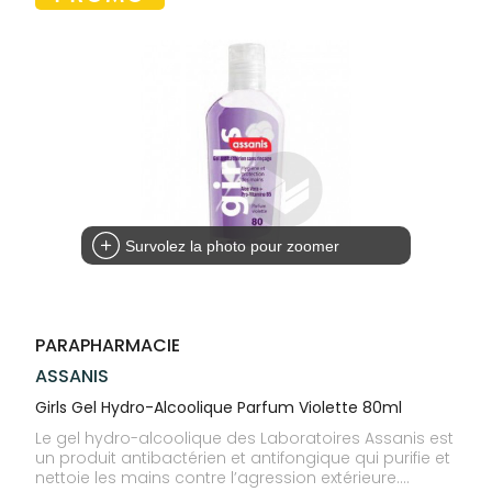
Trousse à
alimentaires
CHEVEUX
VOTRE
pharmacie
PHARMACIES
APPLICATION
Dispositifs
Cheveux
DE GARDE
DE SANTÉ
médicaux
Corps
Homme
Solaire
Visage
Survolez la photo pour zoomer
PARAPHARMACIE
ASSANIS
Girls Gel Hydro-Alcoolique Parfum Violette 80ml
Le gel hydro-alcoolique des Laboratoires Assanis est
un produit antibactérien et antifongique qui purifie et
nettoie les mains contre l’agression extérieure.