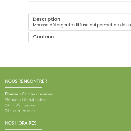
Description
Mousse détergente diffuse qui permet de désinf
Contenu
NOUS RENCONTRER
Pharmacie Cambier - Lauzanne
136, rue du Général Leclerc
59118
Wambrechies
Tel :
03 20 78 81 70
NOS HORAIRES