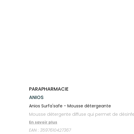
Trousse à
alimentaires
CHEVEUX
VOTRE
pharmacie
PHARMACIES
APPLICATION
Dispositifs
Cheveux
DE GARDE
DE SANTÉ
médicaux
Corps
Homme
Solaire
Visage
PARAPHARMACIE
ANIOS
Anios Surfa'safe - Mousse détergeante
Mousse détergente diffuse qui permet de désinfec
En savoir plus
EAN :
3597610427367