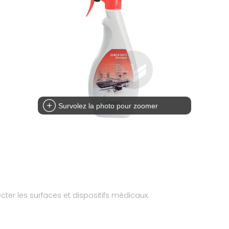
Survolez la photo pour zoomer
ter les surfaces et dispositifs médicaux.