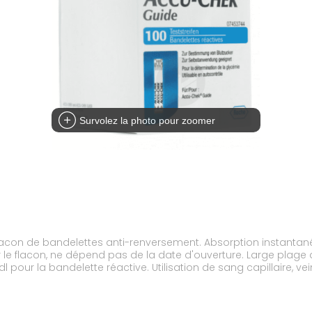
Survolez la photo pour zoomer
 capillaire, veineux, néonatal et artériel. Répond aux exigences
diagnostic in vitro - Exigences relatives aux systèmes d'autosu