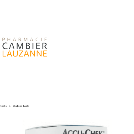
tests
>
Autres tests