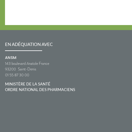
EN ADÉQUATION AVEC
ANSM
143 boulevard Anatole France
93200
Saint-Denis
01 55 87 30 00
MINISTÈRE DE LA SANTÉ
ORDRE NATIONAL DES PHARMACIENS