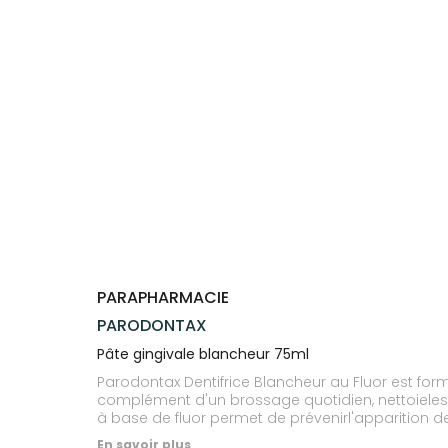
Trousse à
alimentaires
CHEVEUX
VOTRE
pharmacie
PHARMACIES
APPLICATION
Dispositifs
Cheveux
DE GARDE
DE SANTÉ
médicaux
Corps
Homme
Solaire
Visage
PARAPHARMACIE
PARODONTAX
Pâte gingivale blancheur 75ml
Parodontax Dentifrice Blancheur au Fluor est fo
complément d'un brossage quotidien, nettoieles 
à base de fluor permet de prévenirl'apparition de
En savoir plus