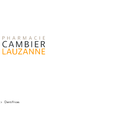
>
Dentifrices