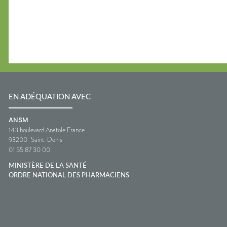
EN ADÉQUATION AVEC
ANSM
143 boulevard Anatole France
93200
Saint-Denis
01 55 87 30 00
MINISTÈRE DE LA SANTÉ
ORDRE NATIONAL DES PHARMACIENS