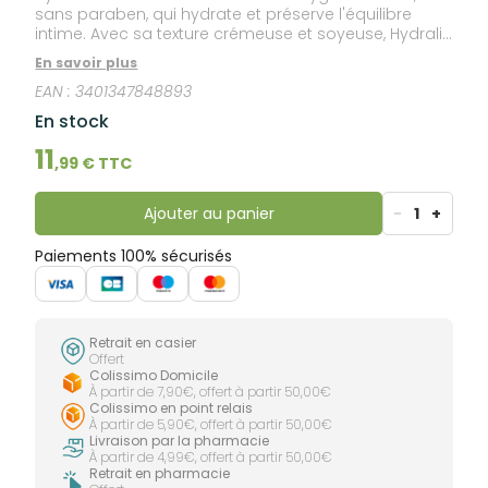
sans paraben, qui hydrate et préserve l'équilibre
intime. Avec sa texture crémeuse et soyeuse, Hydralin
Sécheresse nourrit et protège des sensations de
En savoir plus
sécheresse vulvaire au quotidien. Sa formule est
EAN :
3401347848893
conçue pour hydrater les muqueuses de façon
prolongée et apporter un confort intime grâce : à
En stock
Camelia japonica, plante reconnue pour ses
propriétés d'hydratation durable,au céraphyl RMT,
11
,
99
€ TTC
actif d'origine naturelle présentant une activité
hydratante efficace,au pH physiologique, adapté à
un usage quotidien. Les lingettes biodégradables
Ajouter au panier
-
1
+
sont pratiques et permettent une fraîcheur et un
confort à tout moment.
Paiements 100% sécurisés
Retrait en casier
Offert
Colissimo Domicile
À partir de 7,90€, offert à partir 50,00€
Colissimo en point relais
À partir de 5,90€, offert à partir 50,00€
Livraison par la pharmacie
À partir de 4,99€, offert à partir 50,00€
Retrait en pharmacie