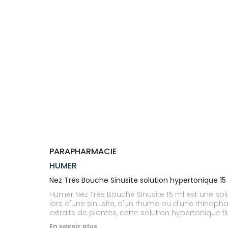
Trousse à
alimentaires
CHEVEUX
VOTRE
pharmacie
PHARMACIES
APPLICATION
Dispositifs
Cheveux
DE GARDE
DE SANTÉ
médicaux
Corps
Homme
Solaire
Visage
PARAPHARMACIE
HUMER
Nez Très Bouche Sinusite solution hypertonique 15
Humer Nez Très Bouché Sinusite 15 ml est une sol
lors d'une sinusite, d'un rhume ou d'une rhinopha
extraits de plantes, cette solution hypertonique fl
les symptômes de la rhinosinusite sont diminués
En savoir plus