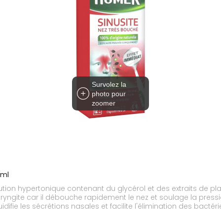
Survolez la
photo pour
zoomer
 ml
ution hypertonique contenant du glycérol et des extraits de pla
ryngite car il débouche rapidement le nez et soulage la pressi
uidifie les sécrétions nasales et facilite l'élimination des bacté
.