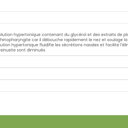
lution hypertonique contenant du glycérol et des extraits de pla
 rhinopharyngite car il débouche rapidement le nez et soulage la 
ution hypertonique fluidifie les sécrétions nasales et facilite l'é
sinusite sont diminués.