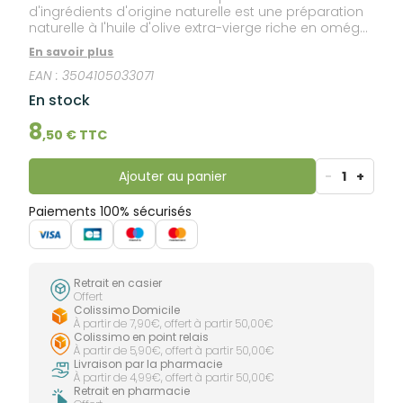
d'ingrédients d'origine naturelle est une préparation
naturelle à l'huile d'olive extra-vierge riche en oméga
6 et 9 et à l'hydroxide de calcium, utilisée depuis des
En savoir plus
générations pour nettoyer, protéger et apaiser bébé
EAN :
3504105033071
dès la naissance.Après application, sa texture riche
et onctueuse sans parfum forme un film protecteur
En stock
sur la peau pour éviter les agressions liées à
l'humidité et au frottement des couches. Ce soin
8
,
50
€ TTC
doux convient à toutes les peaux, même les plus
sensibles.Testé sous contrôle dermatologique et
pédiatrique. Hypoallergénique.Sans parfum, paraben,
Ajouter au panier
-
1
+
phtalate, phénoxyethanol.
Paiements 100% sécurisés
Retrait en casier
Offert
Colissimo Domicile
À partir de 7,90€, offert à partir 50,00€
Colissimo en point relais
À partir de 5,90€, offert à partir 50,00€
Livraison par la pharmacie
À partir de 4,99€, offert à partir 50,00€
Retrait en pharmacie