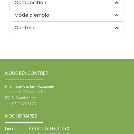
Composition
Mode d'emploi
Contenu
NOUS RENCONTRER
Pharmacie Cambier - Lauzanne
136, rue du Général Leclerc
59118
Wambrechies
Tel :
03 20 78 81 70
NOS HORAIRES
Lundi
:
08:30-12:15, 14:00-19:30