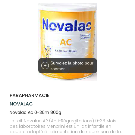
Trousse à
alimentaires
CHEVEUX
VOTRE
pharmacie
PHARMACIES
APPLICATION
Dispositifs
Cheveux
DE GARDE
DE SANTÉ
médicaux
Corps
Homme
Solaire
Visage
Survolez la photo pour
zoomer
PARAPHARMACIE
NOVALAC
Novalac Ac 0-36m 800g
Le Lait Novalac AR (Anti-Régurgitations) 0-36 Mois
des laboratoires Menarini est un lait infantile en
poudre adapté à l'alimentation du nourrisson de la