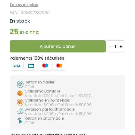
naissance jusqu'à l'age de 36 mois. Il convient aux
En savoir plus
bébés souffrant de régurgitations. Il apporte aux
EAN :
3518072873011
nourrissons les nutriments essentiels à leur
croissance, dont le fer qui participe au
En stock
développement cognitif de l’enfant.
25
,
91
€ TTC
Ajouter au panier
-
1
+
Paiements 100% sécurisés
Retrait en casier
Offert
Colissimo Domicile
À partir de 7,90€, offert à partir 50,00€
Colissimo en point relais
À partir de 5,90€, offert à partir 50,00€
Livraison par la pharmacie
À partir de 4,99€, offert à partir 50,00€
Retrait en pharmacie
Offert