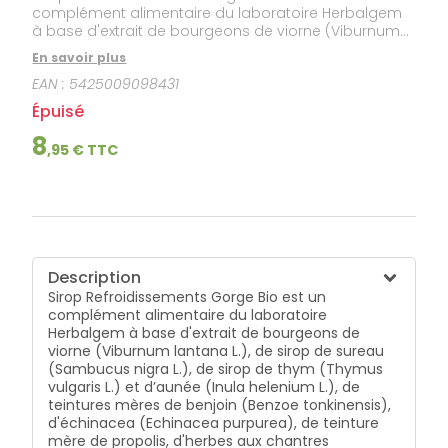
complément alimentaire du laboratoire Herbalgem
à base d'extrait de bourgeons de viorne (Viburnum
lantana L.), de sirop de sureau (Sambucus nigra L.),
En savoir plus
de sirop de thym (Thymus vulgaris L.) et d’aunée
EAN :
5425009098431
(Inula helenium L.), de teintures mères de benjoin
(Benzoe tonkinensis), d'échinacea (Echinacea
Épuisé
purpurea), de teinture mère de propolis, d'herbes aux
chantres (Sisymbrium officinale L.), d'huile essentielle
8
,
95
€ TTC
d’orange douce (Citrus sinensis L.) et de miel tous
issus de l'agriculture biologique.
Description
Sirop Refroidissements Gorge Bio est un
complément alimentaire du laboratoire
Herbalgem à base d'extrait de bourgeons de
viorne (Viburnum lantana L.), de sirop de sureau
(Sambucus nigra L.), de sirop de thym (Thymus
vulgaris L.) et d’aunée (Inula helenium L.), de
teintures mères de benjoin (Benzoe tonkinensis),
d'échinacea (Echinacea purpurea), de teinture
mère de propolis, d'herbes aux chantres