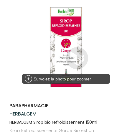
Trousse à
alimentaires
CHEVEUX
VOTRE
pharmacie
PHARMACIES
APPLICATION
Dispositifs
Cheveux
DE GARDE
DE SANTÉ
médicaux
Corps
Homme
Solaire
Visage
Survolez la photo pour zoomer
PARAPHARMACIE
HERBALGEM
HERBALGEM Sirop bio refroidissement 150ml
Sirop Refroidissements Gorge Bio est un