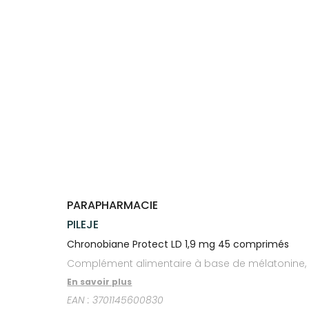
Trousse à
alimentaires
CHEVEUX
VOTRE
pharmacie
PHARMACIES
APPLICATION
Dispositifs
Cheveux
DE GARDE
DE SANTÉ
médicaux
Corps
Homme
Solaire
Visage
PARAPHARMACIE
PILEJE
Chronobiane Protect LD 1,9 mg 45 comprimés
Complément alimentaire à base de mélatonine, d’
En savoir plus
EAN :
3701145600830