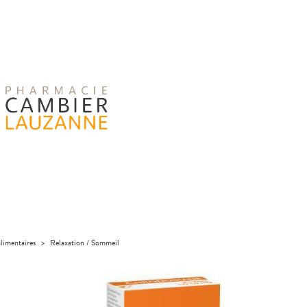
limentaires
>
Relaxation / Sommeil