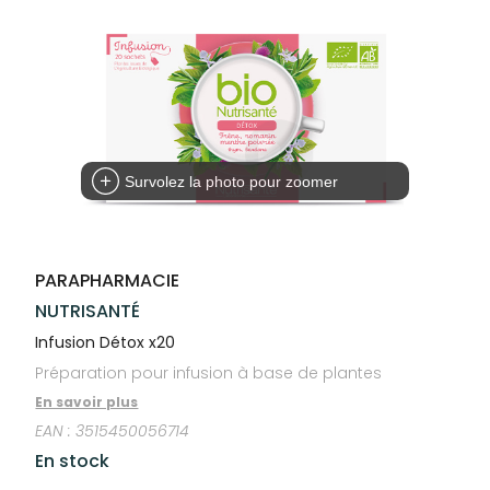
Trousse à
alimentaires
CHEVEUX
VOTRE
pharmacie
PHARMACIES
APPLICATION
Dispositifs
Cheveux
DE GARDE
DE SANTÉ
médicaux
Corps
Homme
Solaire
Visage
Survolez la photo pour zoomer
PARAPHARMACIE
NUTRISANTÉ
Infusion Détox x20
Préparation pour infusion à base de plantes
En savoir plus
EAN :
3515450056714
En stock