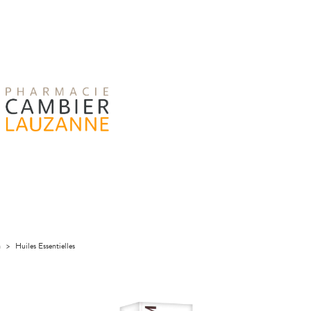
a
>
Huiles Essentielles