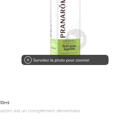
Survolez la photo pour zoomer
/10ml
ranarôm, est un complément alimentaire.