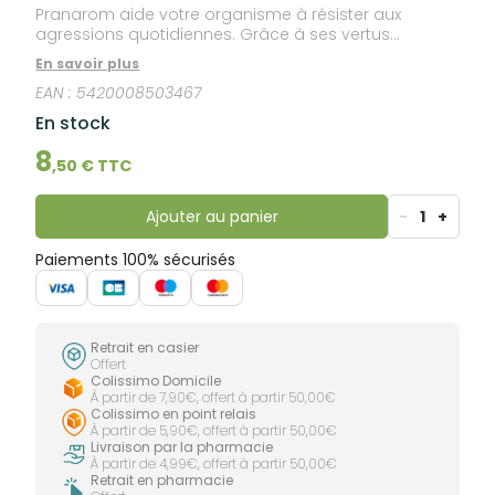
Pranarom aide votre organisme à résister aux
agressions quotidiennes. Grâce à ses vertus
cicatrisantes,alliée idéale en cas d'acné ou de
En savoir plus
crevasse. En diffusion, elle possède des vertus
EAN :
5420008503467
calmantes.
En stock
8
,
50
€ TTC
Ajouter au panier
-
1
+
Paiements 100% sécurisés
Retrait en casier
Offert
Colissimo Domicile
À partir de 7,90€, offert à partir 50,00€
Colissimo en point relais
À partir de 5,90€, offert à partir 50,00€
Livraison par la pharmacie
À partir de 4,99€, offert à partir 50,00€
Retrait en pharmacie