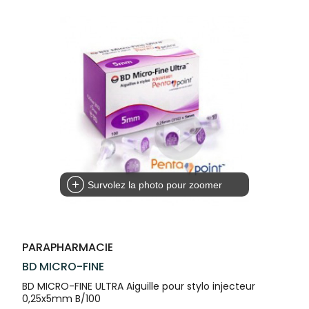
Trousse à
alimentaires
CHEVEUX
VOTRE
pharmacie
PHARMACIES
APPLICATION
Dispositifs
Cheveux
DE GARDE
DE SANTÉ
médicaux
Corps
Homme
Solaire
Visage
Survolez la photo pour zoomer
PARAPHARMACIE
BD MICRO-FINE
BD MICRO-FINE ULTRA Aiguille pour stylo injecteur
0,25x5mm B/100