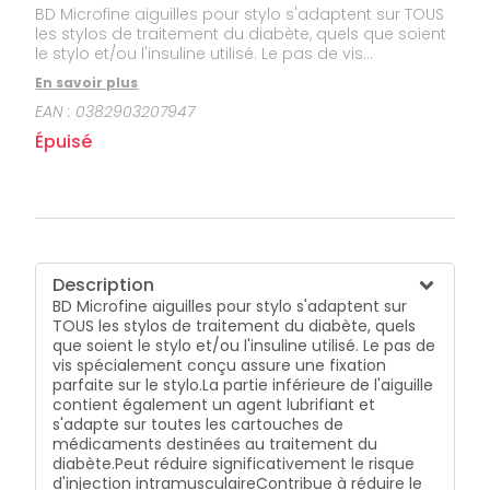
BD Microfine aiguilles pour stylo s'adaptent sur TOUS
les stylos de traitement du diabète, quels que soient
le stylo et/ou l'insuline utilisé. Le pas de vis
spécialement conçu assure une fixation parfaite sur
En savoir plus
le stylo.La partie inférieure de l'aiguille contient
EAN :
0382903207947
également un agent lubrifiant et s'adapte sur toutes
les cartouches de médicaments destinées au
Épuisé
traitement du diabète.Peut réduire significativement
le risque d'injection intramusculaireContribue à
réduire le risque d'hypoglycémiePeut réduire l'anxiété
lors de l'injectionSimplifie la technique d'injection, en
évitant de recourir au pli cutané dans la plupart des
cas
Description
BD Microfine aiguilles pour stylo s'adaptent sur
TOUS les stylos de traitement du diabète, quels
que soient le stylo et/ou l'insuline utilisé. Le pas de
vis spécialement conçu assure une fixation
parfaite sur le stylo.
La partie inférieure de l'aiguille
contient également un agent lubrifiant et
s'adapte sur toutes les cartouches de
médicaments destinées au traitement du
diabète.
Peut réduire significativement le risque
d'injection intramusculaire
Contribue à réduire le