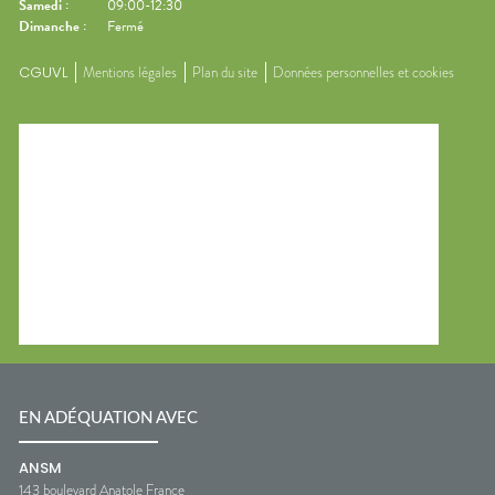
Samedi
:
09:00-12:30
Dimanche
:
Fermé
CGUVL
Mentions légales
Plan du site
Données personnelles et cookies
EN ADÉQUATION AVEC
ANSM
143 boulevard Anatole France