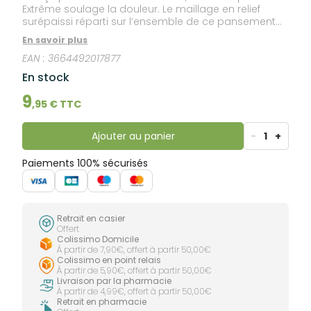
Extrême soulage la douleur. Le maillage en relief
surépaissi réparti sur l’ensemble de ce pansement
grand format isole les ampoules des pressions et
En savoir plus
des frottements. La masse hydrocolloïde du
EAN :
3664492017877
pansement forme un gel dermo-reconstituant qui
favorise la cicatrisation de l’ampoule de grande
En stock
taille. URGO Ampoule Extrême s’adapte de façon
optimale à la forme du pied.
9
,
95
€ TTC
Ajouter au panier
-
1
+
Paiements 100% sécurisés
Retrait en casier
Offert
Colissimo Domicile
À partir de 7,90€, offert à partir 50,00€
Colissimo en point relais
À partir de 5,90€, offert à partir 50,00€
Livraison par la pharmacie
À partir de 4,99€, offert à partir 50,00€
Retrait en pharmacie