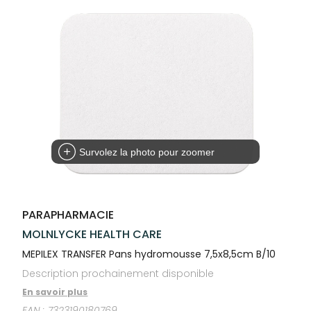
Trousse à
alimentaires
CHEVEUX
VOTRE
pharmacie
PHARMACIES
APPLICATION
Dispositifs
Cheveux
DE GARDE
DE SANTÉ
médicaux
Corps
Homme
Solaire
Visage
Survolez la photo pour zoomer
PARAPHARMACIE
MOLNLYCKE HEALTH CARE
MEPILEX TRANSFER Pans hydromousse 7,5x8,5cm B/10
Description prochainement disponible
En savoir plus
EAN :
7323190180769