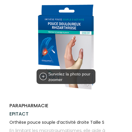
Trousse à
alimentaires
CHEVEUX
VOTRE
pharmacie
PHARMACIES
APPLICATION
Dispositifs
Cheveux
DE GARDE
DE SANTÉ
médicaux
Corps
Homme
Solaire
Visage
Survolez la photo pour
zoomer
PARAPHARMACIE
EPITACT
Orthèse pouce souple d’activité droite Taille S
En limitant les microtraumatismes, elle aide à