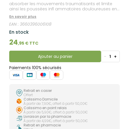
absorber les mouvements traumatisants et limite
ainsi les poussées infl ammatoires douloureuses en
maintenant le pouce sans l’immobiliser. +
En savoir plus
Confortable, elle ne présente aucun “scratch“
EAN :
3660396006108
risquant d’abîmer les vêtements et permet de porter
montre ou bijoux. Son tissu et son tendon
En stock
maintiennent la chaleur. + Pratique, fine et discrète,
elle est conçue pour s’adapter aux contraintes de la
24
,
95
€ TTC
vie quotidienne. Elle se lave à 30° avec le reste de
vos vêtements.
Ajouter au panier
-
1
+
Paiements 100% sécurisés
Retrait en casier
Offert
Colissimo Domicile
À partir de 7,90€, offert à partir 50,00€
Colissimo en point relais
À partir de 5,90€, offert à partir 50,00€
Livraison par la pharmacie
À partir de 4,99€, offert à partir 50,00€
Retrait en pharmacie