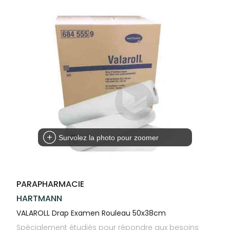
Trousse à
alimentaires
CHEVEUX
VOTRE
pharmacie
PHARMACIES
APPLICATION
Dispositifs
Cheveux
DE GARDE
DE SANTÉ
médicaux
Corps
Homme
Solaire
Visage
Survolez la photo pour zoomer
PARAPHARMACIE
HARTMANN
VALAROLL Drap Examen Rouleau 50x38cm
Spécialement étudiés pour répondre aux besoins