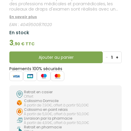
des professions médicales et paramédicales, les
rouleaux de draps d'examen sont réalisés avec un
mélange de papier recyclé et de ouate de cellulose.
En savoir plus
EAN :
4049500871020
En stock
3
,
90
€ TTC
Ajouter au panier
-
1
+
Paiements 100% sécurisés
Retrait en casier
Offert
Colissimo Domicile
À partir de 7,90€, offert à partir 50,00€
Colissimo en point relais
À partir de 5,90€, offert à partir 50,00€
Livraison par la pharmacie
À partir de 4,99€, offert à partir 50,00€
Retrait en pharmacie