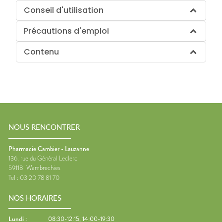
Conseil d'utilisation
Précautions d'emploi
Contenu
NOUS RENCONTRER
Pharmacie Cambier - Lauzanne
136, rue du Général Leclerc
59118
Wambrechies
Tel :
03 20 78 81 70
NOS HORAIRES
Lundi
:
08:30-12:15, 14:00-19:30