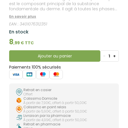
est le composant principal de la substance
fondamentale du derme. Il agit à toutes les phases
du processus de cicatrisation. Il accélère la
En savoir plus
cicatrisation et la réépithélialisation des lésions
EAN :
3401076312351
cutanées. Son pouvoir hygroscopique permet de
maintenir un environnement humide favorable au
En stock
processus de régénération tissulaire. L'acide
hyaluronique utilisé est obtenu par biofermentation.
8
,
99
€ TTC
Ajouter au panier
-
1
+
Paiements 100% sécurisés
Retrait en casier
Offert
Colissimo Domicile
À partir de 7,90€, offert à partir 50,00€
Colissimo en point relais
À partir de 5,90€, offert à partir 50,00€
Livraison par la pharmacie
À partir de 4,99€, offert à partir 50,00€
Retrait en pharmacie