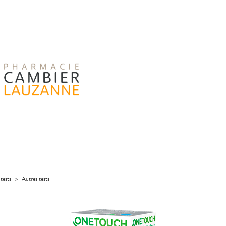
tests
>
Autres tests