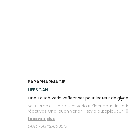
Trousse à
alimentaires
CHEVEUX
VOTRE
pharmacie
PHARMACIES
APPLICATION
Dispositifs
Cheveux
DE GARDE
DE SANTÉ
médicaux
Corps
Homme
Solaire
Visage
PARAPHARMACIE
LIFESCAN
One Touch Verio Reflect set pour lecteur de glyc
Set Complet OneTouch Verio Reflect pour l'initia
réactives OneTouch Verio®, 1 stylo autopiqueur, 10 
En savoir plus
EAN :
7613427000015