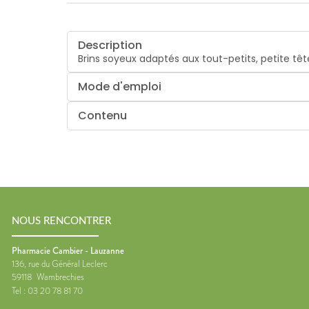
Description
Brins soyeux adaptés aux tout-petits, petite 
Mode d'emploi
Contenu
NOUS RENCONTRER
Pharmacie Cambier - Lauzanne
136, rue du Général Leclerc
59118
Wambrechies
Tel :
03 20 78 81 70