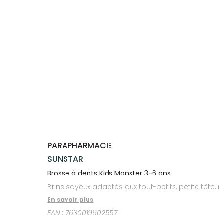
Trousse à
alimentaires
CHEVEUX
VOTRE
pharmacie
PHARMACIES
APPLICATION
Dispositifs
Cheveux
DE GARDE
DE SANTÉ
médicaux
Corps
Homme
Solaire
Visage
PARAPHARMACIE
SUNSTAR
Brosse à dents Kids Monster 3-6 ans
Brins soyeux adaptés aux tout-petits, petite tê
En savoir plus
EAN :
7630019902557