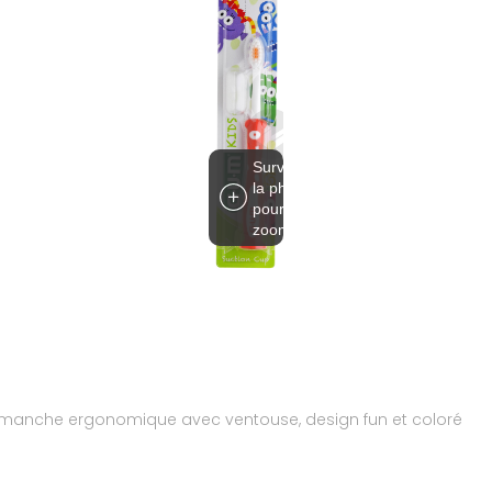
Survolez
la photo
pour
zoomer
te, manche ergonomique avec ventouse, design fun et coloré