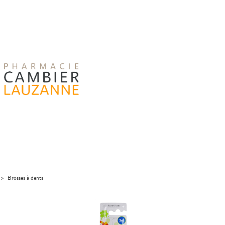
>
Brosses à dents