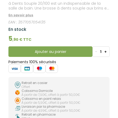
à Dents Souple 20/100 est un indispensable de la
salle de bain. Une brosse à dents souple aux brins en
nylon de qualité de 20/100 mm, finement arrondis,
En savoir plus
pour une hygiène bucco-dentaire quotidienne des
EAN :
3577057054135
dents et un respect optimal des gencives. Une
capsule de protection de la tête permet de la ranger
En stock
à l’abri et de conserver la forme des brins pour plus
d’efficacité. Elle est également assainissable au
5
,
90
€ TTC
micro-ondes, à 600 W, en plongeant la tête dans
l’eau une minute seulement.
Ajouter au panier
-
1
+
Paiements 100% sécurisés
Retrait en casier
Offert
Colissimo Domicile
À partir de 7,90€, offert à partir 50,00€
Colissimo en point relais
À partir de 5,90€, offert à partir 50,00€
Livraison par la pharmacie
À partir de 4,99€, offert à partir 50,00€
Retrait en pharmacie