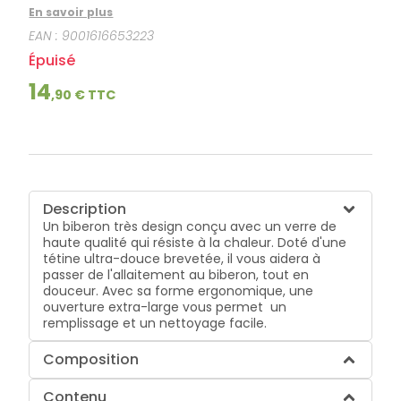
l'allaitement au biberon, tout en douceur. Avec sa
En savoir plus
forme ergonomique, une ouverture extra-large vous
EAN :
9001616653223
permet un remplissage et un nettoyage facile.
Épuisé
14
,
90
€ TTC
Description
Un biberon très design conçu avec un verre de
haute qualité qui résiste à la chaleur. Doté d'une
tétine ultra-douce brevetée, il vous aidera à
passer de l'allaitement au biberon, tout en
douceur. Avec sa forme ergonomique, une
ouverture extra-large vous permet un
remplissage et un nettoyage facile.
Composition
Contenu