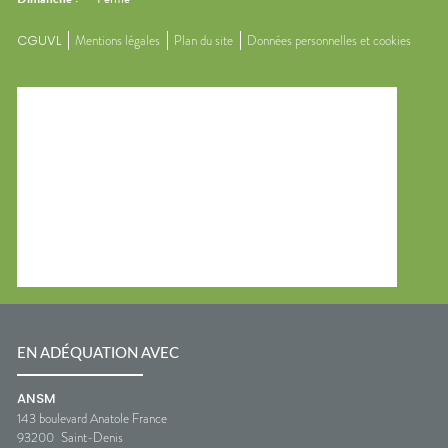
CGUVL
Mentions légales
Plan du site
Données personnelles et cookies
EN ADÉQUATION AVEC
ANSM
143 boulevard Anatole France
93200
Saint-Denis