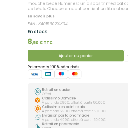
mouche bébé Humer est un dispositif médical con
de bébé. Chaque embout contient un filtre absor
En savoir plus
EAN :
3401560231304
En stock
8
,
50
€ TTC
Ajouter au panier
Paiements 100% sécurisés
Retrait en casier
Offert
Colissimo Domicile
À partir de 7,90€, offert à partir 50,00€
Colissimo en point relais
À partir de 5,90€, offert à partir 50,00€
Livraison par la pharmacie
À partir de 4,99€, offert à partir 50,00€
Retrait en pharmacie