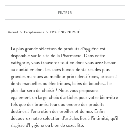
Trousse à
alimentaires
CHEVEUX
VOTRE
pharmacie
PHARMACIES
APPLICATION
Dispositifs
Cheveux
DE GARDE
DE SANTÉ
FILTRER
médicaux
Corps
Homme
Solaire
Accueil
>
Parapharmacie
>
HYGIÈNE-INTIMITÉ
Visage
La plus grande sélection de produits d’hygiène est
disponible sur le site de la Pharmacie. Dans cette
catégorie, vous trouverez tout ce dont vous avez besoin
au quotidien dont les soins bucco-dentaires des plus
grandes marques au meilleur prix : dentifrices, brosses à
dents manuelles ou électriques, bains de bouche… Le
plus dur sera de choisir ! Nous vous proposons
également un large choix d’articles pour votre bien-être
tels que des brumisateurs ou encore des produits
destinés à l’entretien des oreilles et du nez. Enfin,
découvrez notre sélection d’articles liés à l’intimité, qu’il
s’agisse d’hygiène ou bien de sexualité.