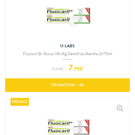
U-LABS
Fluocaril Bi-fluore 145 Mg Dentifrice Menthe 2t/75ml
7
,
99
€
9,99
€
PROMOTION : -
2
€