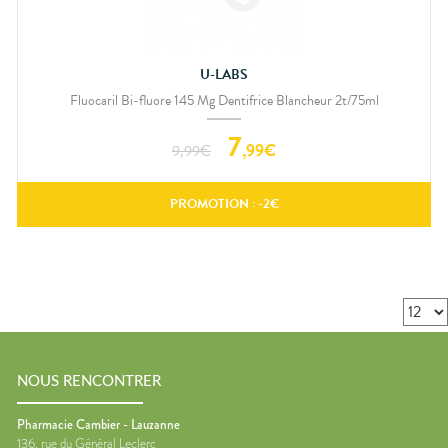
U-LABS
Fluocaril Bi-fluore 145 Mg Dentifrice Blancheur 2t/75ml
7
,
99
€
9,99
€
PROMOTION : -
2
€
NOUS RENCONTRER
Pharmacie Cambier - Lauzanne
136, rue du Général Leclerc